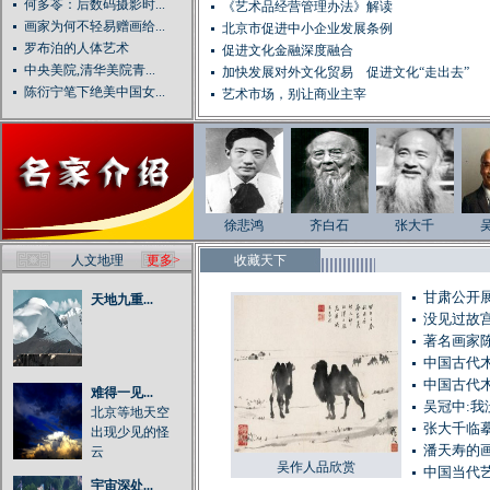
何多苓：后数码摄影时...
《艺术品经营管理办法》解读
画家为何不轻易赠画给...
北京市促进中小企业发展条例
罗布泊的人体艺术
促进文化金融深度融合
中央美院,清华美院青...
加快发展对外文化贸易 促进文化“走出去”
陈衍宁笔下绝美中国女...
艺术市场，别让商业主宰
徐悲鸿
齐白石
张大千
人文地理
更多>
收藏天下
甘肃公开展
天地九重...
没见过故
著名画家
中国古代
中国古代
难得一见...
吴冠中:
北京等地天空
张大千临
出现少见的怪
潘天寿的
云
吴作人品欣赏
中国当代
宇宙深处...