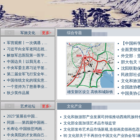
军旅文化
更多>
综合专题
军营观察丨一次偶遇，...
【中国科学
习近平向全军老同志祝...
全面贯彻
解放军总医院第一医学...
外交部：
中国边关丨以我无名，...
胆大包天！
中央军委主席习近平签...
沈阳联勤
第二届全军飞行安全年...
民政部社会
中国传统文化的现实意...
文化和旅
一个坚持为了慈善亊业...
全国政协教
雄安新区设立 高铁和城际铁
狄少英作品展
中国美协
路网已提前规划（图）
艺术论坛
更多>
文化产业
2025“策展在中国...
文化和旅游部产业发展司持续推动西南民族特
同源——第四届中国画...
业...
文化部全面加强艺术品市场监管
长寿论-中国徐悲鸿画...
文化部发布艺术品市场新规,造假画卖假画也违
中央美院的才女画自己...
转:文化部关于不再担任中国文化产业协会等5家社