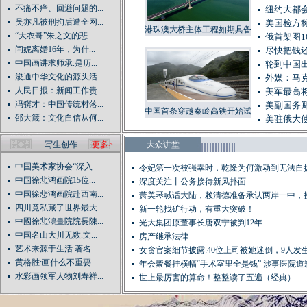
不痛不痒、回避问题的...
纽约大都会
吴亦凡被刑拘后遭全网...
美国检方
港珠澳大桥主体工程如期具备
“大衣哥”朱之文的悲...
俄首架图1
通车条件
闫妮离婚16年，为什...
尽快把钱还
中国画讲求师承.是历...
轮到中国出
浚通中华文化的源头活...
外媒：马
人民日报：新闻工作贵...
美军最高将
冯骥才：中国传统村落...
美副国务
中国首条穿越秦岭高铁开始试
邵大箴：文化自信从何...
美驻俄大
运行
写生创作
更多>
大众讲堂
中国美术家协会“深入...
令妃第一次被强幸时，乾隆为何激动到无法自
中国徐悲鸿画院15位...
深度关注丨公务接待新风扑面
中国徐悲鸿画院赴西南...
萧美琴喊话大陆，赖清德准备承认两岸一中，
四川竟私藏了世界最大...
是...
新一轮找矿行动，有重大突破！
中國徐悲鴻畫院院長陳...
光大集团原董事长唐双宁被判12年
中国名山大川无数.文...
房产继承法律
艺术来源于生活.著名...
女贪官案细节披露:40位上司被她迷倒，9人发生关
黄格胜:画什么不重要...
年会聚餐挂横幅“手术室里全是钱” 涉事医院道
水彩画领军人物刘寿祥...
世上最厉害的算命！整整读了五遍（经典）