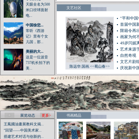
天眼全名为500
文艺社区
米口径球面射
电...
“平和中
首届中国
中国徐悲...
常听《西游
限籍令再出
记》里有个女
画家为何
儿国，那...
49岁闫妮
艺术来源于
美丽的大...
自然奇覌
这是一位波音
文艺片剧
737机长拍下的
陈远华.国画.<<蜀山春>>
庆祝新中国
美...
展览动态
更多>
书画精品
王鳳國油畫展教科文揭...
“回望——中国美术家...
搭建艺术对话与创新的...