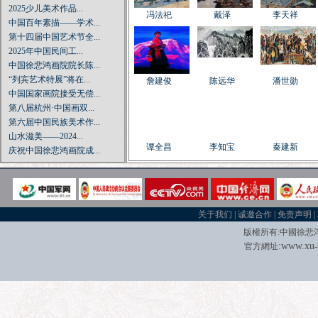
2025少儿美术作品...
冯法祀
戴泽
李天祥
中国百年素描——学术...
第十四届中国艺术节全...
2025年中国民间工...
中国徐悲鸿画院院长陈...
“列宾艺术特展”将在...
詹建俊
陈远华
潘世勋
中国国家画院接受无偿...
第八届杭州·中国画双...
第六届中国民族美术作...
山水滋美——2024...
谭全昌
李知宝
秦建新
庆祝中国徐悲鸿画院成...
庆祝中国共产党成立1...
著名画家中国徐悲鸿画...
中国古代书画专题展览...
庆祝新中国成立70周...
王正根
阿里娅
李松明
关于我们
|
诚邀合作
|
免责声明
|
当代著名亚裔实力派艺...
版權所有
:
中國徐悲
“我在——杨平的水墨...
:
w
w
w.xu
官方網址
宋文治诞辰百年特展：...