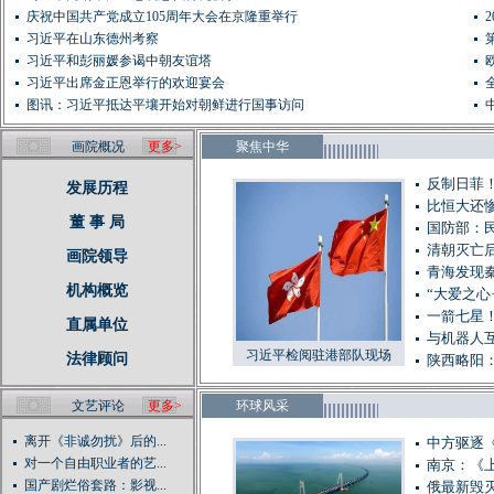
庆祝中国共产党成立105周年大会在京隆重举行
习近平在山东德州考察
习近平和彭丽媛参谒中朝友谊塔
习近平出席金正恩举行的欢迎宴会
图讯：习近平抵达平壤开始对朝鲜进行国事访问
画院概况
更多>
聚焦中华
反制日菲
发展历程
比恒大还惨
董 事 局
国防部：
清朝灭亡后
画院领导
青海发现秦
机构概览
“大爱之心
一箭七星
直属单位
与机器人
习近平检阅驻港部队现场
法律顾问
陕西略阳
文艺评论
更多>
环球风采
离开《非诚勿扰》后的...
中方驱逐
对一个自由职业者的艺...
南京：《
国产剧烂俗套路：影视...
俄最新毁灭