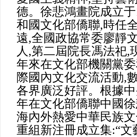
德。徐悲鴻畫院成立于1
和國文化部僑聯,時任
遠,全國政協常委廖靜
人,第二屆院長馮法祀
年來在文化部機關黨委
際國內文化交流活動,
各界廣泛好評。根據中央
年在文化部僑聯中國徐
海內外熱愛中華民族文
重組新注冊成立集:“