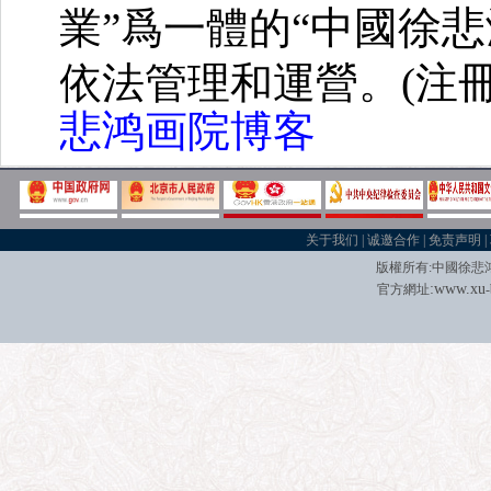
中國徐悲
業”爲一體的“
依法管理和運營。(注冊
悲鸿画院博客
关于我们
|
诚邀合作
|
免责声明
|
版權所有
:
中國徐悲
:
w
w
w.xu
官方網址