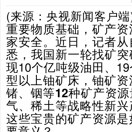
(来源：央视新闻客户端
重要物质基础，矿产资
家安全。近日，记者从
悉，
我国新一轮找矿突
现10个亿吨级
、1
油田
型以上铀矿床，
资
铀矿
锗、铟等12种矿产资
气、稀土等战略性新兴
这些宝贵的矿产资源是
要意义？