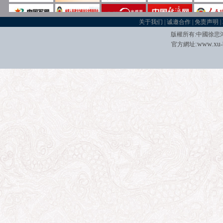
关于我们
|
诚邀合作
|
免责声明
|
版權所有
:
中國徐悲
:
w
w
w.xu
官方網址