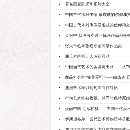
著名画家陈远华图片大全
中国古代木雕佛像.最虔诚的信仰和
中国古代木雕佛像最虔诚的信仰和文
吴冠中:我没有卖过一幅画作品都是
张大千临摹敦煌壁画高清作品集
潘天寿的画让人感到震动
中国当代艺术的困境与出路——从79
商品社会的“完美罪行”——由杰夫·
澳洲艺术家以葡萄酒制作红裙
行为艺术能被收藏、并同时保持原始
美丽中国 绽放柏林——中国当代美
伊斯坦布尔一当代艺术博物馆将尽数
2012年全国文物艺术品成交额锐减