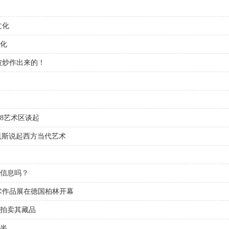
文化
化
被炒作出来的！
8艺术区谈起
昆斯说起西方当代艺术
信息吗？
术作品展在德国柏林开幕
拍卖其藏品
一半