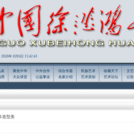
2026年
8月6日 15:42:43
风采
聚焦中华
中外合作
综合专题
民族艺术
收藏天下
文艺
地理
大众讲堂
公益事业
名家介绍
艺术原创
艺术论坛
公告
多造型美