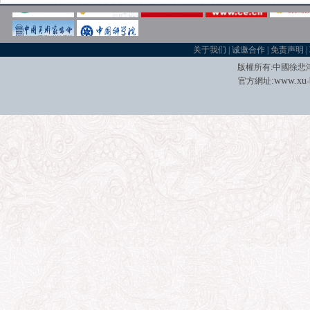
关于我们
|
诚邀合作
|
免责声明
|
版權所有
:
中國徐悲
:
w
w
w.xu
官方網址