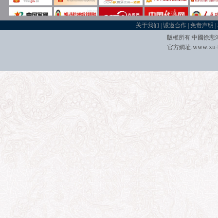
关于我们
|
诚邀合作
|
免责声明
|
版權所有
:
中國徐悲
:
w
w
w.xu
官方網址