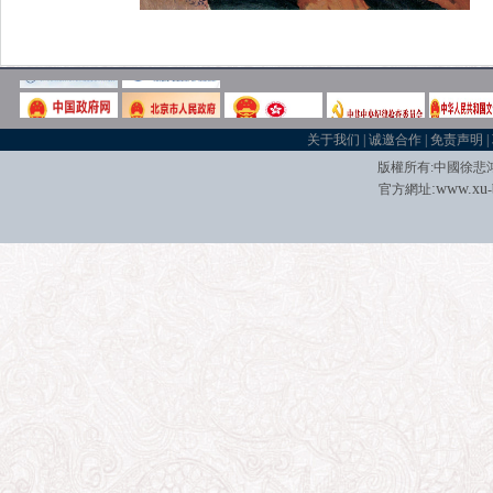
关于我们
|
诚邀合作
|
免责声明
|
版權所有
:
中國徐悲
:
w
w
w.xu
官方網址