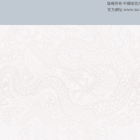
版權所有
:
中國徐悲
:
w
w
w.xu
官方網址