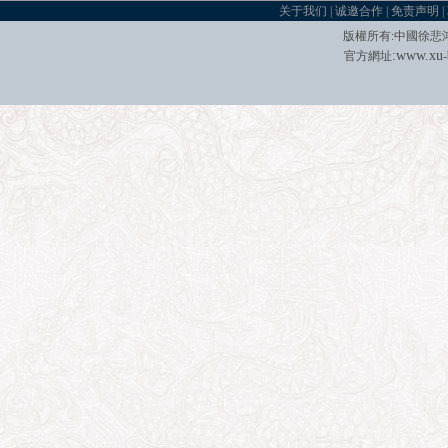
关于我们
|
诚邀合作
|
免责声明
|
版權所有
:
中國徐悲
:
w
w
w.xu
官方網址