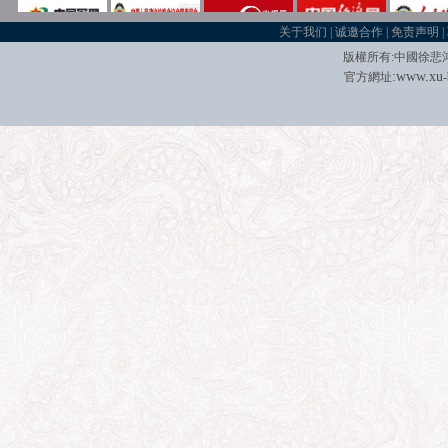
关于我们
|
诚邀合作
|
免责声明
|
版權所有
:
中國徐悲
:
w
w
w.xu
官方網址