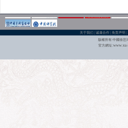
关于我们
|
诚邀合作
|
免责声明
|
版權所有
:
中國徐悲
:
w
w
w.xu
官方網址