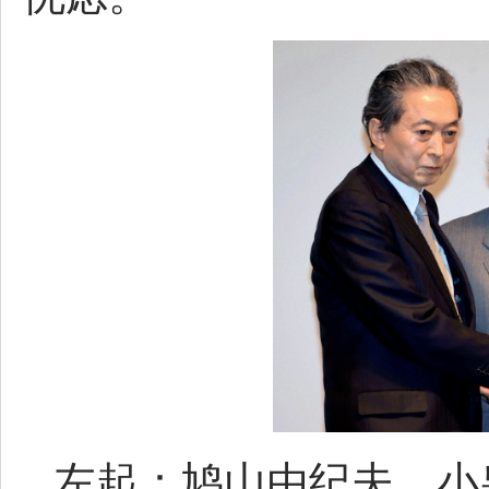
左起：鸠山由纪夫、小