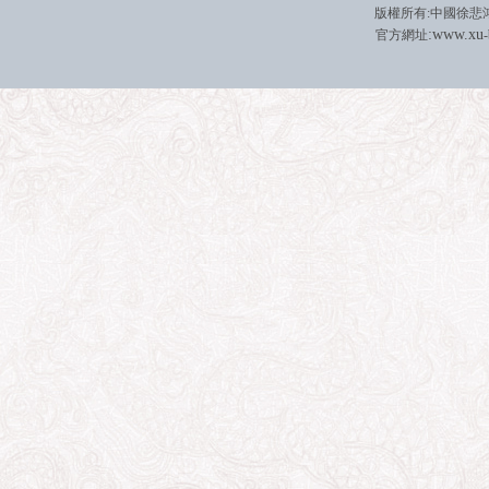
版權所有
:
中國徐悲
:
w
w
w.xu
官方網址