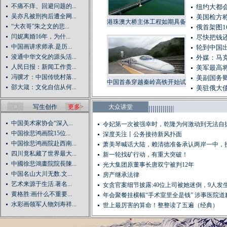
不痛不痒、回避问题的...
纽约大都会
吴亦凡被刑拘后遭全网...
美国检方
港珠澳大桥主体工程如期具备
“大衣哥”朱之文的悲...
俄首架图1
通车条件
闫妮离婚16年，为什...
尽快把钱还
中国画讲求师承.是历...
轮到中国出
浚通中华文化的源头活...
外媒：马
人民日报：新闻工作贵...
美军最高将
冯骥才：中国传统村落...
美副国务
中国首条穿越秦岭高铁开始试
邵大箴：文化自信从何...
美驻俄大
运行
写生创作
更多>
大众讲堂
中国美术家协会“深入...
令妃第一次被强幸时，乾隆为何激动到无法自
中国徐悲鸿画院15位...
深度关注丨公务接待新风扑面
中国徐悲鸿画院赴西南...
萧美琴喊话大陆，赖清德准备承认两岸一中，
四川竟私藏了世界最大...
是...
新一轮找矿行动，有重大突破！
中國徐悲鴻畫院院長陳...
光大集团原董事长唐双宁被判12年
中国名山大川无数.文...
房产继承法律
艺术来源于生活.著名...
女贪官案细节披露:40位上司被她迷倒，9人发生关
黄格胜:画什么不重要...
年会聚餐挂横幅“手术室里全是钱” 涉事医院道
水彩画领军人物刘寿祥...
世上最厉害的算命！整整读了五遍（经典）