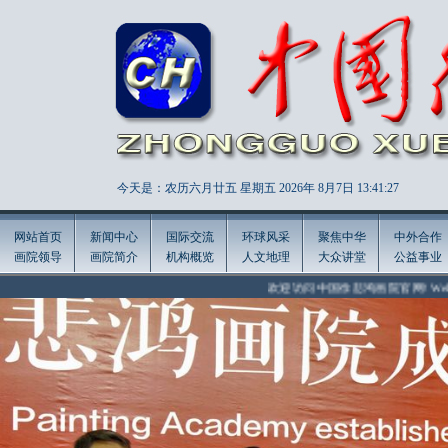
今天是：农历六月廿五 星期五 2026年
8月7日 13:41:29
网站首页
新闻中心
国际交流
环球风采
聚焦中华
中外合作
画院领导
画院简介
机构概览
人文地理
大众讲堂
公益事业
欢迎访问中国徐悲鸿画院官网! Welcome to the offic