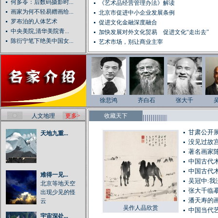
何多苓：后数码摄影时...
《艺术品经营管理办法》解读
画家为何不轻易赠画给...
北京市促进中小企业发展条例
罗布泊的人体艺术
促进文化金融深度融合
中央美院,清华美院青...
加快发展对外文化贸易 促进文化“走出去”
陈衍宁笔下绝美中国女...
艺术市场，别让商业主宰
徐悲鸿
齐白石
张大千
人文地理
更多>
收藏天下
甘肃公开展
天地九重...
没见过故
著名画家
中国古代
中国古代
难得一见...
吴冠中:
北京等地天空
张大千临
出现少见的怪
潘天寿的
云
吴作人品欣赏
中国当代
宇宙深处...