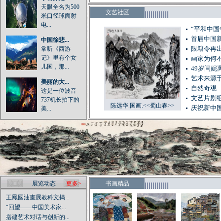
天眼全名为500
文艺社区
米口径球面射
电...
“平和中
首届中国
中国徐悲...
常听《西游
限籍令再出
记》里有个女
画家为何
儿国，那...
49岁闫妮
艺术来源于
美丽的大...
自然奇覌
这是一位波音
文艺片剧
737机长拍下的
陈远华.国画.<<蜀山春>>
庆祝新中国
美...
展览动态
更多>
书画精品
王鳳國油畫展教科文揭...
“回望——中国美术家...
搭建艺术对话与创新的...