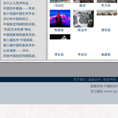
2025少儿美术作品...
冯法祀
戴泽
李天祥
中国百年素描——学术...
第十四届中国艺术节全...
2025年中国民间工...
中国徐悲鸿画院院长陈...
“列宾艺术特展”将在...
詹建俊
陈远华
潘世勋
中国国家画院接受无偿...
第八届杭州·中国画双...
第六届中国民族美术作...
山水滋美——2024...
谭全昌
李知宝
秦建新
庆祝中国徐悲鸿画院成...
庆祝中国共产党成立1...
著名画家中国徐悲鸿画...
中国古代书画专题展览...
庆祝新中国成立70周...
王正根
阿里娅
李松明
关于我们
|
诚邀合作
|
免责声明
|
当代著名亚裔实力派艺...
版權所有
:
中國徐悲
“我在——杨平的水墨...
:
w
w
w.xu
官方網址
宋文治诞辰百年特展：...