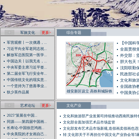
军旅文化
更多>
综合专题
军营观察丨一次偶遇，...
【中国科学
习近平向全军老同志祝...
全面贯彻
解放军总医院第一医学...
外交部：
中国边关丨以我无名，...
胆大包天！
中央军委主席习近平签...
沈阳联勤
第二届全军飞行安全年...
民政部社会
中国传统文化的现实意...
文化和旅
一个坚持为了慈善亊业...
全国政协教
雄安新区设立 高铁和城际铁
狄少英作品展
中国美协
路网已提前规划（图）
艺术论坛
更多>
文化产业
2025“策展在中国...
文化和旅游部产业发展司持续推动西南民族特
同源——第四届中国画...
业...
文化部全面加强艺术品市场监管
长寿论-中国徐悲鸿画...
文化部发布艺术品市场新规,造假画卖假画也违
中央美院的才女画自己...
转:文化部关于不再担任中国文化产业协会等5家社