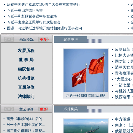
庆祝中国共产党成立105周年大会在京隆重举行
习近平在山东德州考察
习近平和彭丽媛参谒中朝友谊塔
习近平出席金正恩举行的欢迎宴会
图讯：习近平抵达平壤开始对朝鲜进行国事访问
画院概况
更多>
聚焦中华
反制日菲
发展历程
比恒大还惨
董 事 局
国防部：
清朝灭亡后
画院领导
青海发现秦
机构概览
“大爱之心
一箭七星
直属单位
与机器人
习近平检阅驻港部队现场
法律顾问
陕西略阳
文艺评论
更多>
环球风采
离开《非诚勿扰》后的...
中方驱逐
对一个自由职业者的艺...
南京：《
国产剧烂俗套路：影视...
俄最新毁灭