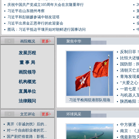
庆祝中国共产党成立105周年大会在京隆重举行
习近平在山东德州考察
习近平和彭丽媛参谒中朝友谊塔
习近平出席金正恩举行的欢迎宴会
图讯：习近平抵达平壤开始对朝鲜进行国事访问
画院概况
更多>
聚焦中华
反制日菲
发展历程
比恒大还惨
董 事 局
国防部：
清朝灭亡后
画院领导
青海发现秦
机构概览
“大爱之心
一箭七星
直属单位
与机器人
习近平检阅驻港部队现场
法律顾问
陕西略阳
文艺评论
更多>
环球风采
离开《非诚勿扰》后的...
中方驱逐
对一个自由职业者的艺...
南京：《
国产剧烂俗套路：影视...
俄最新毁灭