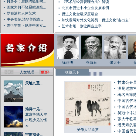
何多苓：后数码摄影时...
《艺术品经营管理办法》解读
画家为何不轻易赠画给...
北京市促进中小企业发展条例
罗布泊的人体艺术
促进文化金融深度融合
中央美院,清华美院青...
加快发展对外文化贸易 促进文化“走出去”
陈衍宁笔下绝美中国女...
艺术市场，别让商业主宰
徐悲鸿
齐白石
张大千
人文地理
更多>
收藏天下
甘肃公开展
天地九重...
没见过故
著名画家
中国古代
中国古代
难得一见...
吴冠中:
北京等地天空
张大千临
出现少见的怪
潘天寿的
云
吴作人品欣赏
中国当代
宇宙深处...