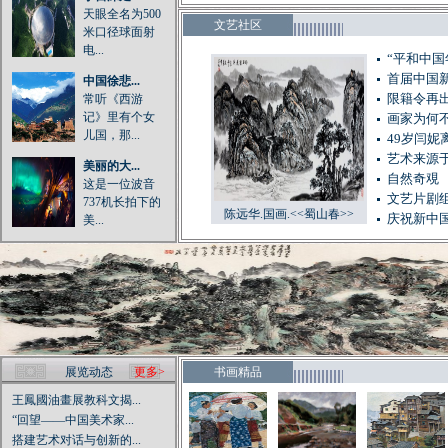
天眼全名为500
文艺社区
米口径球面射
电...
“平和中
首届中国
中国徐悲...
常听《西游
限籍令再出
记》里有个女
画家为何
儿国，那...
49岁闫妮
艺术来源于
美丽的大...
自然奇覌
这是一位波音
文艺片剧
737机长拍下的
陈远华.国画.<<蜀山春>>
庆祝新中国
美...
展览动态
更多>
书画精品
王鳳國油畫展教科文揭...
“回望——中国美术家...
搭建艺术对话与创新的...