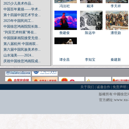
2025少儿美术作品...
冯法祀
戴泽
李天祥
中国百年素描——学术...
第十四届中国艺术节全...
2025年中国民间工...
中国徐悲鸿画院院长陈...
“列宾艺术特展”将在...
詹建俊
陈远华
潘世勋
中国国家画院接受无偿...
第八届杭州·中国画双...
第六届中国民族美术作...
山水滋美——2024...
谭全昌
李知宝
秦建新
庆祝中国徐悲鸿画院成...
庆祝中国共产党成立1...
著名画家中国徐悲鸿画...
中国古代书画专题展览...
庆祝新中国成立70周...
王正根
阿里娅
李松明
关于我们
|
诚邀合作
|
免责声明
|
当代著名亚裔实力派艺...
版權所有
:
中國徐悲
“我在——杨平的水墨...
:
w
w
w.xu
官方網址
宋文治诞辰百年特展：...