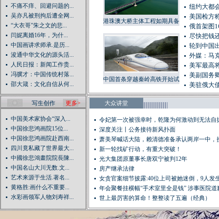
不痛不痒、回避问题的...
纽约大都会
吴亦凡被刑拘后遭全网...
美国检方
港珠澳大桥主体工程如期具备
“大衣哥”朱之文的悲...
俄首架图1
通车条件
闫妮离婚16年，为什...
尽快把钱还
中国画讲求师承.是历...
轮到中国出
浚通中华文化的源头活...
外媒：马
人民日报：新闻工作贵...
美军最高将
冯骥才：中国传统村落...
美副国务
中国首条穿越秦岭高铁开始试
邵大箴：文化自信从何...
美驻俄大
运行
写生创作
更多>
大众讲堂
中国美术家协会“深入...
令妃第一次被强幸时，乾隆为何激动到无法自
中国徐悲鸿画院15位...
深度关注丨公务接待新风扑面
中国徐悲鸿画院赴西南...
萧美琴喊话大陆，赖清德准备承认两岸一中，
四川竟私藏了世界最大...
是...
新一轮找矿行动，有重大突破！
中國徐悲鴻畫院院長陳...
光大集团原董事长唐双宁被判12年
中国名山大川无数.文...
房产继承法律
艺术来源于生活.著名...
女贪官案细节披露:40位上司被她迷倒，9人发生关
黄格胜:画什么不重要...
年会聚餐挂横幅“手术室里全是钱” 涉事医院道
水彩画领军人物刘寿祥...
世上最厉害的算命！整整读了五遍（经典）