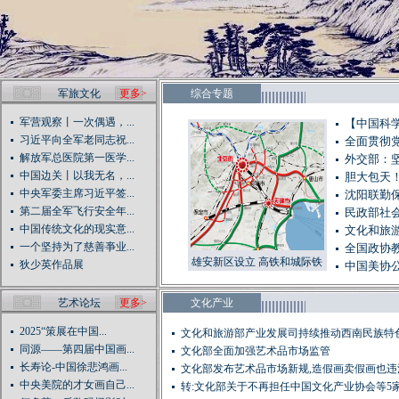
军旅文化
更多>
综合专题
军营观察丨一次偶遇，...
【中国科学
习近平向全军老同志祝...
全面贯彻
解放军总医院第一医学...
外交部：
中国边关丨以我无名，...
胆大包天！
中央军委主席习近平签...
沈阳联勤
第二届全军飞行安全年...
民政部社会
中国传统文化的现实意...
文化和旅
一个坚持为了慈善亊业...
全国政协教
雄安新区设立 高铁和城际铁
狄少英作品展
中国美协
路网已提前规划（图）
艺术论坛
更多>
文化产业
2025“策展在中国...
文化和旅游部产业发展司持续推动西南民族特
同源——第四届中国画...
业...
文化部全面加强艺术品市场监管
长寿论-中国徐悲鸿画...
文化部发布艺术品市场新规,造假画卖假画也违
中央美院的才女画自己...
转:文化部关于不再担任中国文化产业协会等5家社